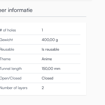
er informatie
iaal extra weerstand en grijpen zachtjes je huid als je
r de stimulatie opnieuw toeneemt.
maar creëert ook een mild zuigeffect. Hoe werkt dit?
male vorm zal een
zuigende kracht creëren die je na
# of holes
1
Gewicht
400,00 g
Reusable
Is reusable
Theme
Anime
Tunnel length
150,00 mm
Open/Closed
Closed
Number of layers
2