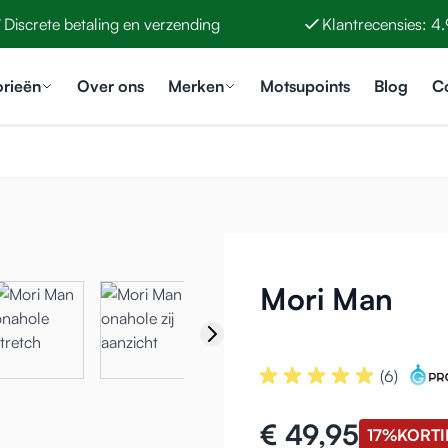
Discrete betaling en verzending
Klantrecensies: 4
orieën
Over ons
Merken
Motsupoints
Blog
C
Mori Man
(6)
€ 49,95
17%
KORTI