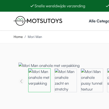
Snelle wereldwijde verzending
Ga naar de inhoud
Alle Categ
Home
/
Mori Man