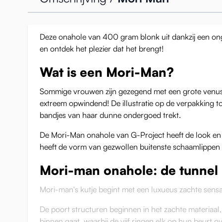
Deze onahole van 400 gram blonk uit dankzij een onge
en ontdek het plezier dat het brengt!
Wat is een Mori-Man?
Sommige vrouwen zijn gezegend met een grote venush
extreem opwindend! De illustratie op de verpakking too
bandjes van haar dunne ondergoed trekt.
De Mori-Man onahole van G-Project heeft de look en f
heeft de vorm van gezwollen buitenste schaamlippen en
Mori-man onahole: de tunnel
Mori-man's kutje begint met een luxueus zachte sensati
De poort structuren beginnen in het zachte materiaal,
binnen gaat, waarbij de vijf ringen elk op hun beurt ov