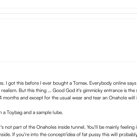
ites. I got this before I ever bought a Tomax. Everybody online say
ealism. But this thing ... Good God it's gimmicky entrance is the s
4 months and except for the usual wear and tear an Onahole will ine
h a Toybag and a sample lube.
's not part of the Onaholes inside tunnel. You'll be mainly feeling i
nside. If you're into the concept/idea of fat pussy this will probab