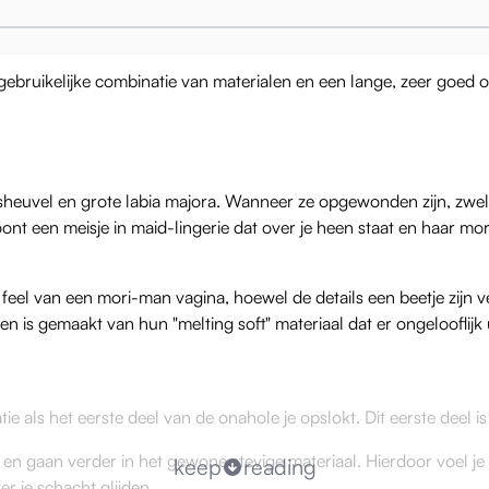
bruikelijke combinatie van materialen en een lange, zeer goed on
euvel en grote labia majora. Wanneer ze opgewonden zijn, zwelt
nt een meisje in maid-lingerie dat over je heen staat en haar mori
eel van een mori-man vagina, hoewel de details een beetje zijn v
 is gemaakt van hun "melting soft" materiaal dat er ongelooflijk u
e als het eerste deel van de onahole je opslokt. Dit eerste deel i
 en gaan verder in het gewone stevige materiaal. Hierdoor voel j
keep
reading
er je schacht glijden.