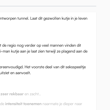
tworpen tunnel. Laat dit gezwollen kutje in je leven
 de regio nog verder op veel mannen vinden dit
-man kutje aan je laat zien terwijl ze plagend aan de
ereenvoudigd. Het voorste deel van dit seksspeeltje
itziet en aanvoelt.
s
zeer rekbaar
en zacht..
e de
intensiteit toenemen
naarmate je dieper naar