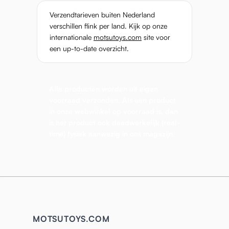
Verzendtarieven buiten Nederland
verschillen flink per land. Kijk op onze
internationale
motsutoys.com
site voor
een up-to-date overzicht.
Alle producten worden uit eigen
voorraad verzonden. Als een product
in onze webwinkel op voorraad is, dan
is het product ook daadwerkelijk (real-
time) fysiek aanwezig in ons magazijn.
MOTSUTOYS.COM