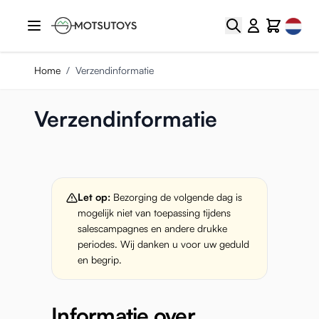
Ga naar de inhoud
Select
Zoek
Cart
Home
/
Verzendinformatie
Verzendinformatie
Let op:
Bezorging de volgende dag is
mogelijk niet van toepassing tijdens
salescampagnes en andere drukke
periodes. Wij danken u voor uw geduld
en begrip.
Informatie over