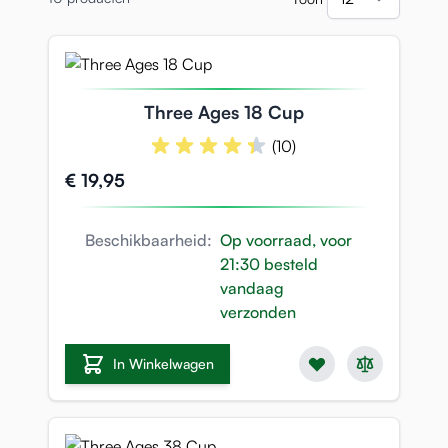
per pa
Three Ages 18 Cup
(10)
€ 19,95
Beschikbaarheid:
Op voorraad, voor
21:30 besteld
vandaag
verzonden
In Winkelwagen