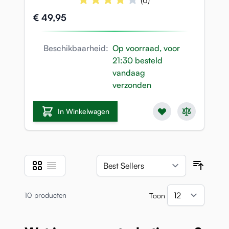
(6)
€ 49,95
Beschikbaarheid:
Op voorraad, voor
21:30 besteld
vandaag
verzonden
In Winkelwagen
Foto-tabel
Lijst
Tonen als
Sortee
10
producten
Toon
per pa