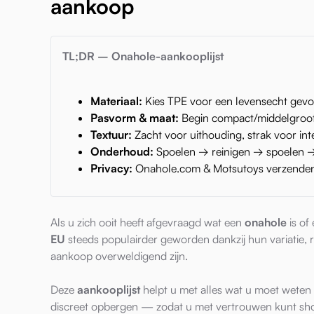
aankoop
TL;DR – Onahole-aankooplijst
Materiaal:
Kies TPE voor een levensecht gevoel
Pasvorm & maat:
Begin compact/middelgroot
Textuur:
Zacht voor uithouding, strak voor inten
Onderhoud:
Spoelen → reinigen → spoelen 
Privacy:
Onahole.com & Motsutoys verzenden 
Als u zich ooit heeft afgevraagd wat een
onahole
is of
EU
steeds populairder geworden dankzij hun variatie, 
aankoop overweldigend zijn.
Deze
aankooplijst
helpt u met alles wat u moet weten
discreet opbergen — zodat u met vertrouwen kunt sh