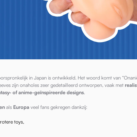
oorspronkelijk in Japan is ontwikkeld. Het woord komt van “Onani
sleeves zijn onaholes zeer gedetailleerd ontworpen, vaak met
reali
ntasy- of anime-geïnspireerde designs
.
ten
als
Europa
veel fans gekregen dankzij:
otere toys,