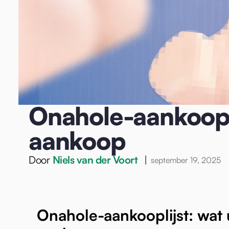
Home
/
Blog
/
Onahole
/
Onahole-aankooplijst: wat u moet
Onahole
Onahole-aankoopl
aankoop
Door
Niels van der Voort
|
september 19, 2025
Onahole-aankooplijst: wat