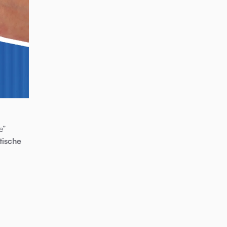
e”
stische