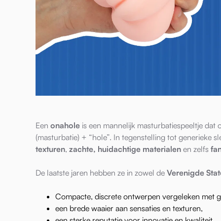
Een
onahole
is een mannelijk masturbatiespeeltje dat 
(masturbatie) + “hole”. In tegenstelling tot generieke 
texturen
,
zachte, huidachtige materialen
en zelfs
fa
De laatste jaren hebben ze in zowel de
Verenigde Sta
Compacte, discrete ontwerpen vergeleken met gr
een brede waaier aan sensaties en texturen,
een sterke reputatie voor innovatie en kwaliteit.