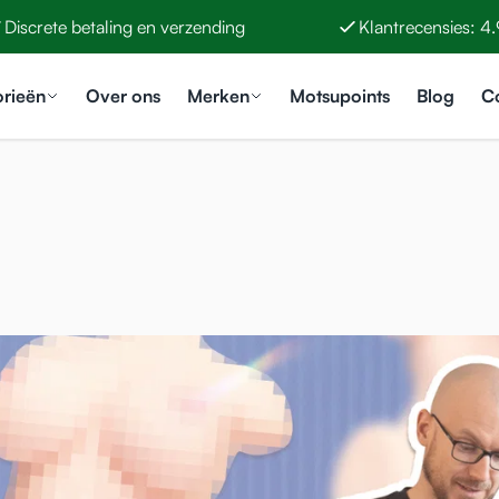
Discrete betaling en verzending
Klantrecensies: 4
orieën
Over ons
Merken
Motsupoints
Blog
C