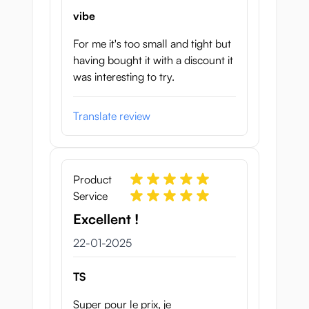
vibe
For me it's too small and tight but
having bought it with a discount it
was interesting to try.
Translate review
Product
Service
Excellent !
22 januari 2025
22-01-2025
TS
Super pour le prix, je