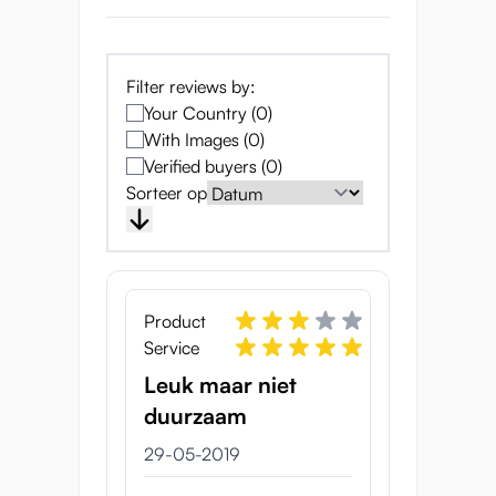
Wat wil je nog meer?
Een masturbator van deze prijs met deze
Filter reviews by:
eigenschappen, is een doorbraak in de
Your Country (0)
markt. De heerlijke stimulatie door de 7
With Images (0)
vernauwingen die je goed voelt, is slechts
Verified buyers (0)
één van de eigenschappen.
Sorteer op
Het detail, zowel aan de buiten als
binnenkant is bijzonder goed te noemen. De
vagina is dubbel laags, de binnenste roze
laag geeft dus iets meer stimulatie dan de
zachtere buitenkant.
Product
De Virgin Matchless geeft ook een vacuüm,
Service
door de lucht er uit te knijpen voordat je
Leuk maar niet
naar binnen dringt zul je merken dat deze
duurzaam
masturbator ook een lichte zuigend effect
geeft.
29-05-2019