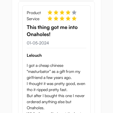
Product
Service
This thing got me into
Onaholes!
1 mei 2024
01-05-2024
Lelouch
I got a cheap chinese
"masturbator" as a gift from my
girlfriend a few years ago.
I thought it was pretty good, even
tho it ripped pretty fast.
But after I bought this one I never
ordered anything else but
Onaholes.