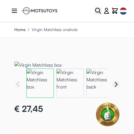
Ga naar de inhoud
Select
Zoek
Cart
Home
/
Virgin Matchless onahole
€ 27,45