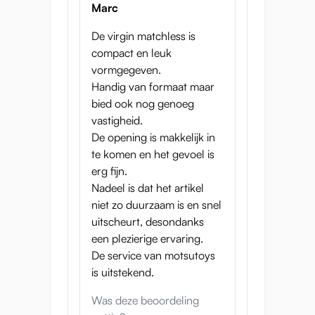
Kortom: Een ideale mee pakker bij een
Marc
ander product, handzaam en makkelijk mee
te nemen. Ook leuk als cadeau, dankzij het
De virgin matchless is
aantrekkelijke prijs niveau.
compact en leuk
vormgegeven.
Afmetingen:
Handig van formaat maar
bied ook nog genoeg
Lengte: 14cm
vastigheid.
Hoogte: 7cm
De opening is makkelijk in
Gewicht: 343 gram
te komen en het gevoel is
erg fijn.
Nadeel is dat het artikel
niet zo duurzaam is en snel
uitscheurt, desondanks
een plezierige ervaring.
De service van motsutoys
is uitstekend.
Was deze beoordeling