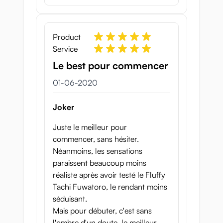
Product
Service
Le best pour commencer
1 juni 2020
01-06-2020
Joker
Juste le meilleur pour
commencer, sans hésiter.
Néanmoins, les sensations
paraissent beaucoup moins
réaliste après avoir testé le Fluffy
Tachi Fuwatoro, le rendant moins
séduisant.
Mais pour débuter, c'est sans
l'ombre d'un doute, le meilleur