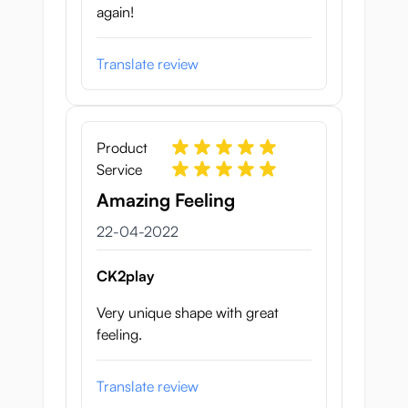
again!
Translate review
Product
Service
Amazing Feeling
22 april 2022
22-04-2022
CK2play
Very unique shape with great
feeling.
Translate review