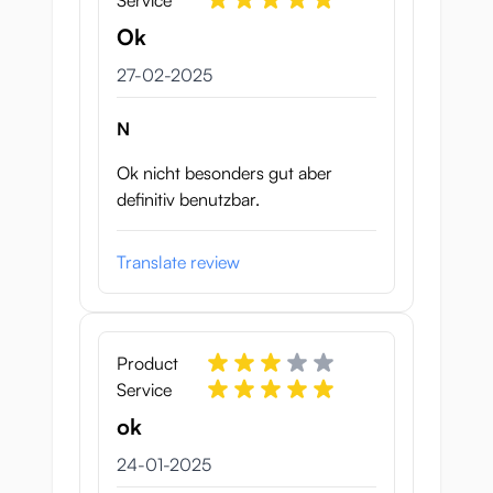
Service
Ok
27 februari 2025
27-02-2025
N
Ok nicht besonders gut aber
definitiv benutzbar.
Translate review
Product
Service
ok
24 januari 2025
24-01-2025