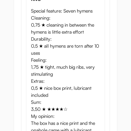
Special feature: Seven hymens
Cleaning:
0,75 ★ cleaning in between the
hymens is little extra effort
Durability:
0,5 ★ all hymens are torn after 10
uses
Feeling:
1,75 ★ tight, much big ribs, very
stimulating
Extras:
0,5 ★ nice box print, lubricant
included
Sum:
3,50 ★ ★★★★☆
My opinion:
The box has a nice print and the
onahole came with a lubricant