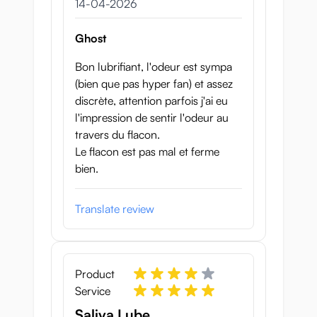
14 april 2026
14-04-2026
Ghost
Bon lubrifiant, l'odeur est sympa
(bien que pas hyper fan) et assez
discrète, attention parfois j'ai eu
l'impression de sentir l'odeur au
travers du flacon.
Le flacon est pas mal et ferme
bien.
Translate review
Product
Service
Saliva Lube