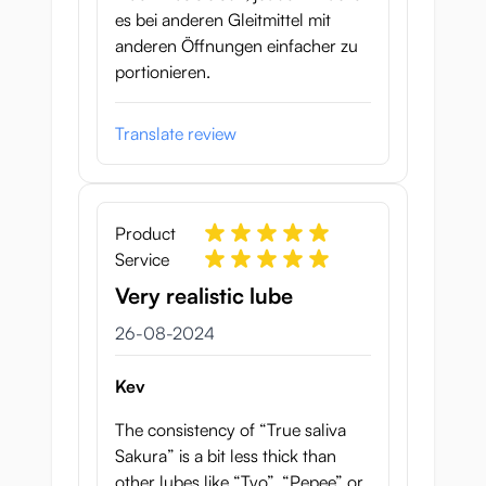
es bei anderen Gleitmittel mit
anderen Öffnungen einfacher zu
portionieren.
Translate review
Product
Service
Very realistic lube
26 augustus 2024
26-08-2024
Kev
The consistency of “True saliva
Sakura” is a bit less thick than
other lubes like “Tyo”, “Pepee” or