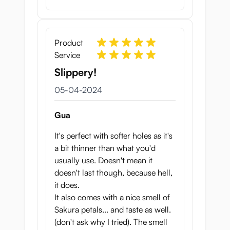
Product
Service
Slippery!
5 april 2024
05-04-2024
Gua
It's perfect with softer holes as it's
a bit thinner than what you'd
usually use. Doesn't mean it
doesn't last though, because hell,
it does.
It also comes with a nice smell of
Sakura petals... and taste as well.
(don't ask why I tried). The smell