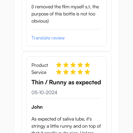
(I removed the film myself s,t, the
purpose of this bottle is not too
obvious)
Translate review
Product
Service
Thin / Runny as expected
5 oktober 2024
05-10-2024
John
As expected of saliva lube, it's
stringy a little runny and on top of