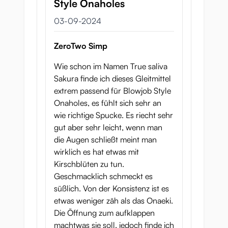
Style Onaholes
3 september 2024
03-09-2024
ZeroTwo Simp
Wie schon im Namen True saliva
Sakura finde ich dieses Gleitmittel
extrem passend für Blowjob Style
Onaholes, es fühlt sich sehr an
wie richtige Spucke. Es riecht sehr
gut aber sehr leicht, wenn man
die Augen schließt meint man
wirklich es hat etwas mit
Kirschblüten zu tun.
Geschmacklich schmeckt es
süßlich. Von der Konsistenz ist es
etwas weniger zäh als das Onaeki.
Die Öffnung zum aufklappen
machtwas sie soll, jedoch finde ich