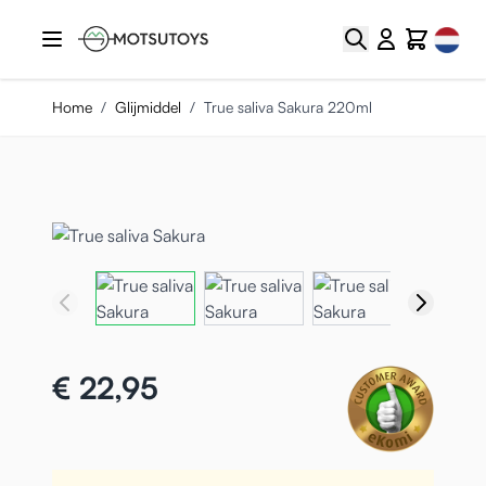
Ga naar de inhoud
Select
Zoek
Cart
Home
/
Glijmiddel
/
True saliva Sakura 220ml
€ 22,95