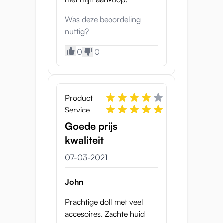
mini sekspop. Beiden hebben hun voor- en
nadelen. Hier zijn een aantal dingen om in je
Was deze beoordeling
achterhoofd te houden als je een mini
nuttig?
sekspop vergelijkt met een grotere:
0
0
+ Lichter gewicht betekent makkelijker
optillen, positioneren en bewegen
+ Kleiner formaat is gemakkelijker
schoon te maken onder de kraan of in
Product
de douche
Service
+ Kleiner formaat laat je groot en
Goede prijs
krachtig voelen, en je kunt zien hoe je
kwaliteit
pik haar uitrekt
+ Opslag is gemakkelijk
07-03-2021
+ Betaalbaarder
- Moeilijker om passende kleding te
John
vinden
- Lijkt minder op een echte vrouw door
Prachtige doll met veel
het kleinere formaat
accesoires. Zachte huid