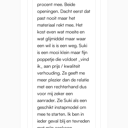
procent mee. Beide
alleen buigt op de natuurlijke plekken.
openingen. Dacht eerst dat
Een ongebruikelijke eigenschap vind je bij
past nooit maar het
Suki's handen: niet alleen heeft ze tien losse
materiaal rekt mee. Het
vingers in plaats van een "want", de vingers
kost even wat moeite en
hebben ook nagels voor extra realisme, en
wat glijmiddel maar waar
kunnen in verschillende posities bewogen
een wil is is een weg. Suki
worden. Dit draagt bij aan het levensechte
is een mooi klein maar fijn
uiterlijk en is geweldig als je foto's van haar
poppetje die voldoet _vind
wilt maken. Suki's tenen hebben ook kleine
ik_ aan prijs / kwaliteit
plastic nagels, maar kunnen niet afzonderlijk
verhouding. Ze geeft me
bewogen worden.
meer plezier dan de relatie
met een rechterhand dus
Grootte is belangrijk...
voor mij zeker een
aanrader. Zie Suki als een
of niet?
geschikt instapmodel om
mee te starten. Ik ben in
Je vraagt je misschien af wat het beste bij
ieder geval blij en tevreden
jou past: een levensgrote sekspop of een
met mijn aankoop.