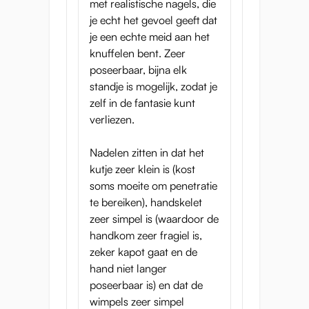
met realistische nagels, die
Hentai mini sekspop:
je echt het gevoel geeft dat
je een echte meid aan het
kleed haar aan als je
knuffelen bent. Zeer
favoriete personage
poseerbaar, bijna elk
standje is mogelijk, zodat je
zelf in de fantasie kunt
verliezen.
Nadelen zitten in dat het
kutje zeer klein is (kost
soms moeite om penetratie
te bereiken), handskelet
zeer simpel is (waardoor de
handkom zeer fragiel is,
zeker kapot gaat en de
hand niet langer
poseerbaar is) en dat de
wimpels zeer simpel