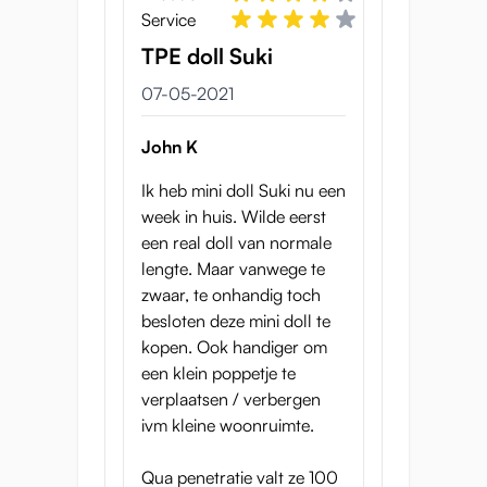
hoge kwaliteit dat niet kleeft of vreemd ruikt.
Service
TPE doll Suki
De andere optie voor mini sekspoppen zijn
siliconen. Het is lastig te zeggen welk
07-05-2021
materiaal beter is, omdat dit afhangt van je
persoonlijke voorkeur. Hoewel siliconen
John K
poppen gemakkelijker schoon te maken zijn
Ik heb mini doll Suki nu een
en vaak meer details hebben, is TPE
week in huis. Wilde eerst
betaalbaarder, zachter en elastischer. Wil je
een real doll van normale
de opties verkennen? Bekijk onze andere
lengte. Maar vanwege te
mini sekspoppen.
zwaar, te onhandig toch
Mini sekspop met
besloten deze mini doll te
kopen. Ook handiger om
flexibel skelet en vingers
een klein poppetje te
verplaatsen / verbergen
Suki heeft een volledig
flexibel metalen
ivm kleine woonruimte.
skelet,
waarmee je haar in talloze standjes
kunt zetten. Het skelet bestaat uit dunne
Qua penetratie valt ze 100
metalen stangen met gewrichten, zodat het