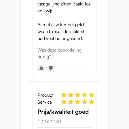
vastgelijmd zitten (raakt los
Suki is prachtig zoals ze is, maar misschien
en kwijt).
vind je haar nog aantrekkelijker als ze
eruitziet als je lievelingspersonage. Kleed
Al met al zeker het geld
haar aan met een cosplay outfit of verwissel
waard, maar durabiliteit
haar pruik, en ze krijgt een compleet andere
had veel beter gekund.
look. Het is misschien lastig de juiste maat te
vinden in je lokale winkel, maar online kun je
Was deze beoordeling
vrij eenvoudig pruiken en outfits voor
nuttig?
poppen vinden.
0
0
Twee strakke openingen
Suki heeft twee openingen voor je om te
bedwingen: een heerlijk kutje en een strakke
Product
kont. Beiden hebben een unieke textuur, en
Service
het is heerlijk om tussen de twee af te
Prijs/kwaliteit goed
wisselen. Gebruik ruim voldoende
glijmiddel
07-01-2021
op waterbasis
, zowel voor een betere