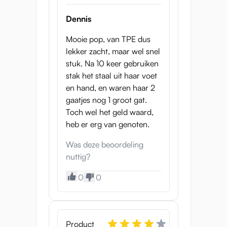
centimeter (buste-taille-heup) heeft Suki het
Dennis
felbegeerde
zandloperfiguur.
Mooie pop, van TPE dus
Zachte TPE Huid
lekker zacht, maar wel snel
stuk. Na 10 keer gebruiken
Uiterlijk is natuurlijk niet het enige wat
stak het staal uit haar voet
belangrijk is... Hoe ze aanvoelt is net zo
en hand, en waren haar 2
belangrijk. Suki is gemaakt van TPE
gaatjes nog 1 groot gat.
(Thermoplastisch Elastomeer). De meeste
Toch wel het geld waard,
onaholes zijn van dit materiaal gemaakt,
heb er erg van genoten.
maar denk niet dat er geen onderlinge
verschillen zijn: er zijn letterlijk duizenden
Was deze beoordeling
samenstellingen van TPE, en veel
nuttig?
fabrikanten hebben hun eigen geheime
recept. Het materiaal waar Suki van
0
0
gemaakt is, is steviger dan gemiddeld, maar
nog steeds zacht genoeg om
levensecht
aan te voelen
als je haar vastpakt of met
haar borsten speelt. Het is een TPE van
Product