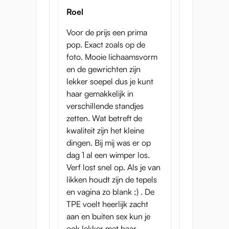
sensatie als ter bescherming van het
Roel
materiaal. Als je naar binnenstoot, zie je het
buikje van Suki ietsjes uitpuilen.
Voor de prijs een prima
pop. Exact zoals op de
Maak na gebruik je mini sekspop schoon
foto. Mooie lichaamsvorm
zoals elke andere onahole. Bekijk onze
en de gewrichten zijn
pagina met
reinigingsproducten
voor meer
lekker soepel dus je kunt
details en wat producten die dit proces
haar gemakkelijk in
vergemakkelijken. Haar pruik kan eventueel
verschillende standjes
worden verwijderd en apart gewassen of
zetten. Wat betreft de
geborsteld worden.
kwaliteit zijn het kleine
dingen. Bij mij was er op
Suki in het kort
dag 1 al een wimper los.
Deze fantastische hentai mini sekspop geeft
Verf lost snel op. Als je van
je een wilde rit! Spreid haar benen en geniet
likken houdt zijn de tepels
van een ervaring die elke onahole
en vagina zo blank ;) . De
overtroeft!
TPE voelt heerlijk zacht
aan en buiten sex kun je
Staande hoogte: 88 cm
ook lekker met haar