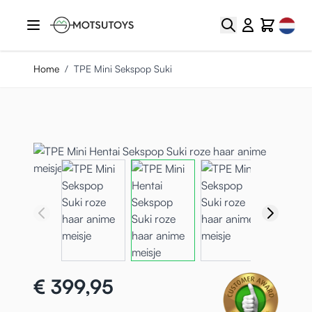
Ga naar de inhoud
Select
Zoek
Cart
Home
/
TPE Mini Sekspop Suki
€ 399,95