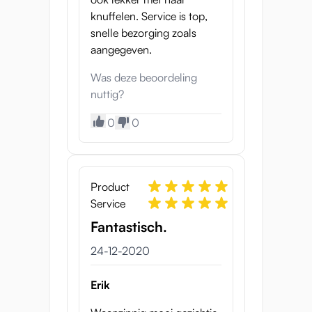
Gewicht: 7.6 kg
knuffelen. Service is top,
Buste omtrek: 43 cm
snelle bezorging zoals
Taille omtrek: 33 cm
aangegeven.
Heup omtrek: 48 cm
Vagina diepte: 14 cm
Was deze beoordeling
Anus diepte: 11 cm
nuttig?
0
0
Let op: door de gedetailleerde
en delicate eigenschappen van
mini sekspoppen laten we ze in
kleine aantallen produceren. Als
Product
we er geen op voorraad
Service
hebben, kan de levering een
Fantastisch.
aantal weken duren. Bekijk de
geschatte levertijd bovenaan de
24-12-2020
pagina. Alle producten in je
winkelmandje worden in één
Erik
keer verzonden.