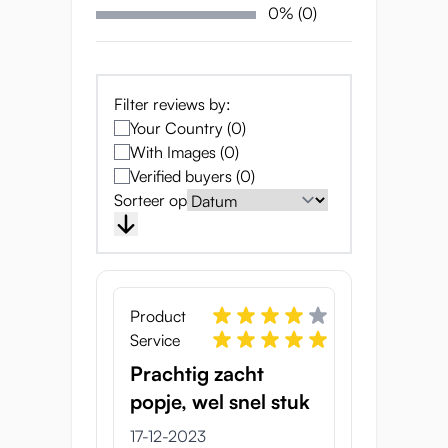
0% (0)
Filter reviews by:
Your Country (0)
With Images (0)
Verified buyers (0)
Sorteer op
Rondingen op alle juiste
plekken
Product
Suki heeft een slank lichaam met stevige
Service
borsten en schattige ronden billen. Ze is
veel gedetailleerder vormgegeven dan de
Prachtig zacht
meeste seksspeeltjes voor mannen, met
popje, wel snel stuk
details als schouderbladen en een kleine
17-12-2023
navel. Met afmetingen van 43-33-48