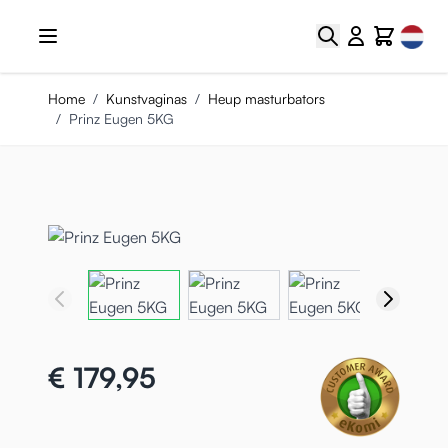
Ga naar de inhoud
Select
Zoek
Cart
Home
/
Kunstvaginas
/
Heup masturbators
/
Prinz Eugen 5KG
€ 179,95