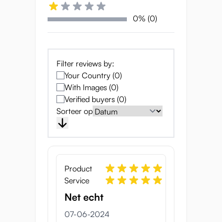
haar zou doen.
0% (0)
Buitenaards plezier met
unieke luchtkamers
Filter reviews by:
De Prinz Eugen onahip is niet zomaar een
Your Country (0)
seksspeeltje. Elke centimeter is zorgvuldig
With Images (0)
ontworpen om ongelooflijk realisme en
Verified buyers (0)
comfort te bereiken, zodat je kunt
Sorteer op
klaarkomen als nooit tevoren. Met een
gewicht van 5 kg en een breedte van 26 cm
heeft deze onahip het perfecte formaat en
voelt echt aan. Perfect om lekker vast te
pakken.
Product
Service
De zachte textuur en het levensechte
ontwerp verhogen de ervaring verder, en
Net echt
beide tunnels hebben talloze hobbels, zoals
07-06-2024
in de natte aangename ingang, de