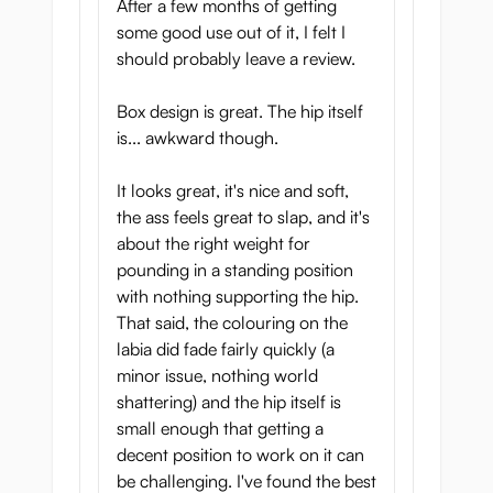
After a few months of getting
Heupbreedte: 265 mm
some good use out of it, I felt I
Heuphoogte: 210 mm
should probably leave a review.
Bovenomtrek: 550 mm
Kont omtrek: 760 mm
Box design is great. The hip itself
Gewicht: 5kg
is... awkward though.
Vaginale tunnellengte: 145 mm
Anale tunnelenthel: 125 mm
It looks great, it's nice and soft,
Merk: Seiraku Toys
the ass feels great to slap, and it's
about the right weight for
pounding in a standing position
with nothing supporting the hip.
That said, the colouring on the
labia did fade fairly quickly (a
minor issue, nothing world
shattering) and the hip itself is
small enough that getting a
decent position to work on it can
be challenging. I've found the best