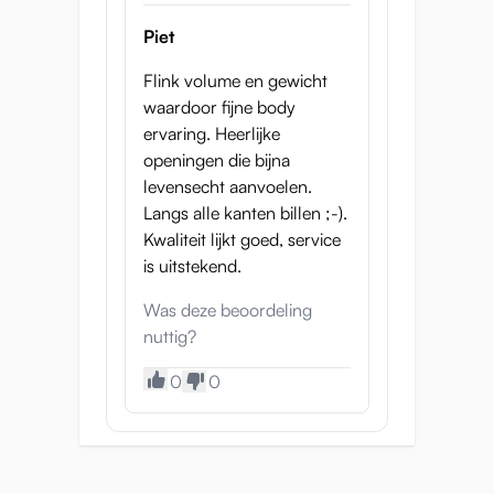
verbazingwekkende climax-kamer en het
Piet
krankzinnige anal Grip-gebied, om er
hieronder een paar te noemen, je ziet ze
Flink volume en gewicht
allemaal:
waardoor fijne body
ervaring. Heerlijke
openingen die bijna
Vaginatunnel 145mm:
levensecht aanvoelen.
1.) Schaamlippen ingang
Langs alle kanten billen ;-).
2.) Natte aangename ingang
Kwaliteit lijkt goed, service
3.) Stimulerende omhelzing zone
is uitstekend.
4.) Climax-knop
Was deze beoordeling
5.) Climax-kamer
nuttig?
Anale tunnel 125 mm:
0
0
1.) Anale greep
2.) Kont g-spot
3.) Een einde met een draai