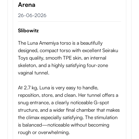
Arena
26 juni 2026
26-06-2026
Slibowitz
The Luna Amemiya torso is a beautifully
designed, compact torso with excellent Seiraku
Toys quality, smooth TPE skin, an internal
skeleton, and a highly satisfying four-zone
vaginal tunnel.
At 2.7 kg, Luna is very easy to handle,
reposition, store, and clean. Her tunnel offers a
snug entrance, a clearly noticeable G-spot
structure, and a wider final chamber that makes
the climax especially satisfying. The stimulation
is balanced—noticeable without becoming
rough or overwhelming.