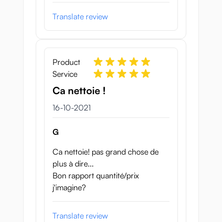
Translate review
Product
Service
Ca nettoie !
16 oktober 2021
16-10-2021
G
Ca nettoie! pas grand chose de
plus à dire...
Bon rapport quantité/prix
j'imagine?
Translate review