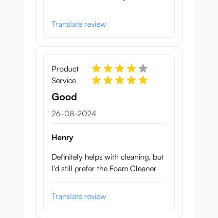
Translate review
Product
Service
Good
26 augustus 2024
26-08-2024
Henry
Definitely helps with cleaning, but
I'd still prefer the Foam Cleaner
Translate review