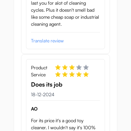
last you for alot of cleaning
cycles. Plus it doesn't smell bad
like some cheap soap or industrial
cleaning agent.
Translate review
Product
Service
Does its job
18 december 2024
18-12-2024
AO
For its price it's a good toy
cleaner. I wouldn't say it's 100%