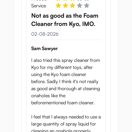
Service
Not as good as the Foam
Cleaner from Kyo, IMO.
2 augustus 2026
02-08-2026
Sam Sawyer
I also tried this spray cleaner from
Perfect om je
Kyo for my different toys, after
using the Kyo foam cleaner
seksspeeltjes te reinigen
before. Sadly I think it's not really
Door de samenstelling is deze
as good and thorough at cleaning
reinigingsspray ongelofelijk veelzijdig. Het
onaholes like the
kan gebruikt worden om deze speeltjes en
beforementioned foam cleaner.
nog veel meer te reinigen:
I feel that I always needed to use a
Penisring
large quantity of spray liquid for
Dildo
cleaning an onahole properly.