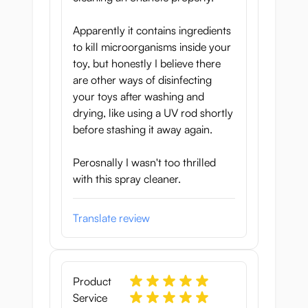
Vibrator
Anaalplug
Apparently it contains ingredients
Ball gag
to kill microorganisms inside your
Pocket kutje
toy, but honestly I believe there
Sexmachine
are other ways of disinfecting
Sexpop
your toys after washing and
Penis sleeve
drying, like using a UV rod shortly
before stashing it away again.
Vooral uiterst geschikt
voor je onahole
Perosnally I wasn't too thrilled
with this spray cleaner.
Een onahole
staat bekend als moeilijk
schoon te maken
, omdat de binnenkant
Translate review
ervan vaak een complexe textuur heeft die
vuil en micro-organismen vasthoudt. Met
voldoende wassen en schrobben kan je
deze holtes zeker schoonmaken, maar ruw
Product
schrobben kan ook de levensduur van het
Service
speelgoed verkorten.