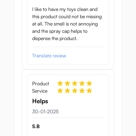
Wacht ongeveer een minuutje. Nu krijgen
I like to have my toys clean and
de ingrediënten van de spray wat tijd om in
this product could not be missing
te werken.
at all. The smell is not annoying
Spoel je speeltje weer af en droog het goed
and the spray cap helps to
af.
dispense the product.
Was je handen
Specificaties van de
Translate review
KYO Reinigingsspray
voor speeltjes
Product
Afmetingen: 17cm hoog, 3,7 cm breed
Service
Inhoud: 150 ml
Helps
Bevat een dop om te voorkomen dat het
product er onopzettelijk uitloopt.
30 januari 2025
30-01-2025
S.B