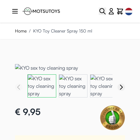
Ga naar de inhoud
Select
Zoek
Cart
Home
/
KYO Toy Cleaner Spray 150 ml
€ 9,95