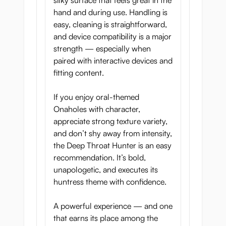
silky surface that feels great in the
genot, maar overgave aan instinct,
hand and during use. Handling is
controle en ongetemde verlangens.
easy, cleaning is straightforward,
and device compatibility is a major
strength — especially when
paired with interactive devices and
fitting content.
Productspecificaties
If you enjoy oral-themed
Lengte:
16,5 cm
Onaholes with character,
Breedte:
8,5 cm
appreciate strong texture variety,
and don’t shy away from intensity,
Omtrek mond:
24,5 cm
the Deep Throat Hunter is an easy
Omtrek midden:
22 cm
recommendation. It’s bold,
Omtrek uiteinde:
23 cm
unapologetic, and executes its
huntress theme with confidence.
Gewicht:
549 g
Tunnellengte:
16,5 cm
A powerful experience — and one
that earns its place among the