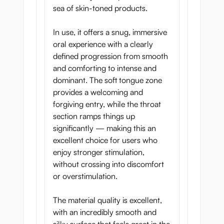
sea of skin-toned products.
controleerbaar
Dankzij het compacte formaat en het
In use, it offers a snug, immersive
uitgebalanceerde gewicht is Deep
oral experience with a clearly
Throat Hunter eenvoudig te
defined progression from smooth
manoeuvreren en te positioneren,
and comforting to intense and
waardoor je volledige controle hebt
dominant. The soft tongue zone
over diepte, hoek en tempo tijdens elke
provides a welcoming and
sessie.
forgiving entry, while the throat
section ramps things up
significantly — making this an
excellent choice for users who
enjoy stronger stimulation,
Volg de roep van het
without crossing into discomfort
wild
or overstimulation.
Deep Throat Hunter is gemaakt voor
The material quality is excellent,
wie verlangt om geclaimd te worden
with an incredibly smooth and
door iets primitiefs. Dit is niet zomaar