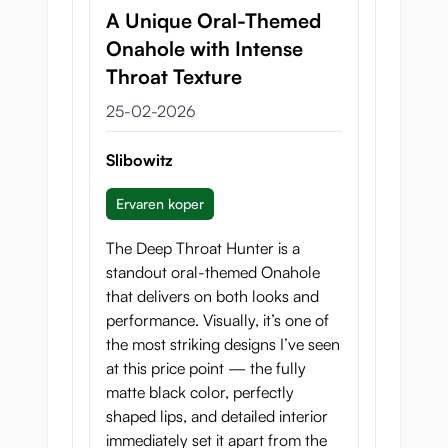
zich natuurlijk aanpast
A Unique Oral-Themed
• Soepele glijbeweging gecombineerd
Onahole with Intense
met een stevige, zelfverzekerde grip
Throat Texture
25 februari 2026
25-02-2026
Slibowitz
Primitieve gripbeleving
Ervaren koper
Gemaakt van soepel maar veerkrachtig
TPE biedt Deep Throat Hunter een
The Deep Throat Hunter is a
flexibele, responsieve sensatie die
standout oral-themed Onahole
moeiteloos glijdt en tegelijk constante,
that delivers on both looks and
bevredigende druk behoudt bij elke
performance. Visually, it’s one of
beweging.
the most striking designs I’ve seen
at this price point — the fully
matte black color, perfectly
shaped lips, and detailed interior
Compact en volledig
immediately set it apart from the