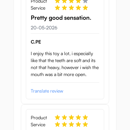
Product
Service
Pretty good sensation.
20 mei 2026
20-05-2026
C.PE
I enjoy this toy a lot, i especially
like that the teeth are soft and its
not that heavy, however i wish the
mouth was a bit more open.
Translate review
Product
Service