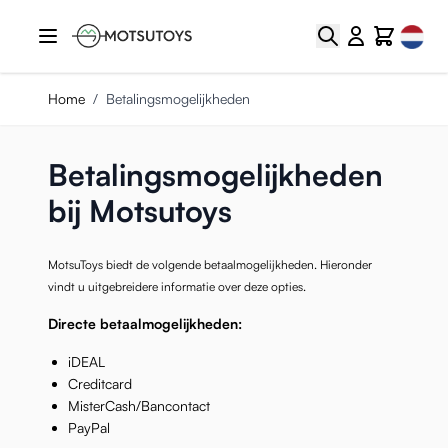
Ga naar de inhoud
Select
Zoek
Cart
Home
/
Betalingsmogelijkheden
Betalingsmogelijkheden
bij Motsutoys
MotsuToys biedt de volgende betaalmogelijkheden. Hieronder
vindt u uitgebreidere informatie over deze opties.
Directe betaalmogelijkheden:
iDEAL
Creditcard
MisterCash/Bancontact
PayPal