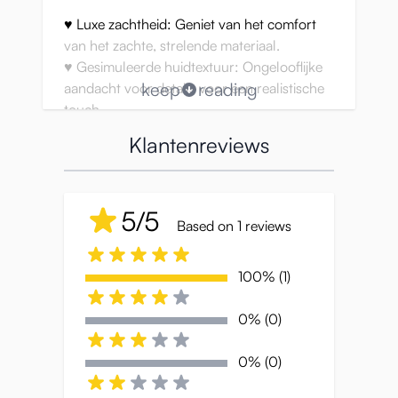
♥ Luxe zachtheid: Geniet van het comfort
van het zachte, strelende materiaal.
♥ Gesimuleerde huidtextuur: Ongelooflijke
keep
reading
aandacht voor details voor een realistische
touch.
♥ Hoogwaardige gewrichten: poseer hoe je
Klantenreviews
wilt zodat het precies goed voelt!
♥ Dubbele Sensuele Tunnels; Geniet van
twee ongelooflijk stimulerende opties!
5/5
♥ Prachtig gebeeldhouwde voeten en
Based on 1 reviews
teennagels - Voor verbazingwekkende
details tot in de kleinste details.
100% (1)
♥ Lichtgewicht metalen skelet: Robuuste
ondersteuning zonder je te verzwaren
0% (0)
0% (0)