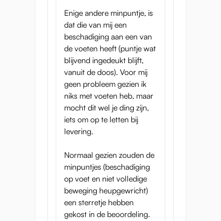
luxe...
Enige andere minpuntje, is
dat die van mij een
Totale lengte: 90 cm
beschadiging aan een van
Binnenbeenlengte: 66 cm
de voeten heeft (puntje wat
Lengte voet: 18 cm
blijvend ingedeukt blijft,
Taille omtrek: 45 cm
vanuit de doos). Voor mij
Heupomvang: 70 cm
geen probleem gezien ik
Kuttunnel: 12 cm
niks met voeten heb, maar
Anustunnel: 14 cm
mocht dit wel je ding zijn,
Gewicht: 10,55 kg
iets om op te letten bij
Merk: Seiraku Toys
levering.
Kleding in productfoto's is NIET inbegrepen.
Normaal gezien zouden de
Alleen gebruikt als voorbeeld voor wat er
minpuntjes (beschadiging
mogelijk is met dit product.
op voet en niet volledige
Vergeet niet om haar altijd op een zachte
beweging heupgewricht)
ondergrond te houden en niet te veel druk
een sterretje hebben
uit te oefenen op de knieën als ze op haar
gekost in de beoordeling.