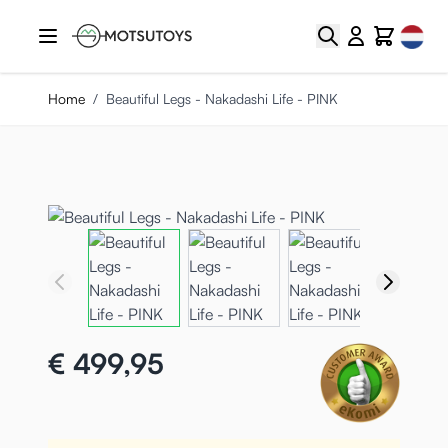
Ga naar de inhoud
Select
Zoek
Cart
Home
/
Beautiful Legs - Nakadashi Life - PINK
€ 499,95