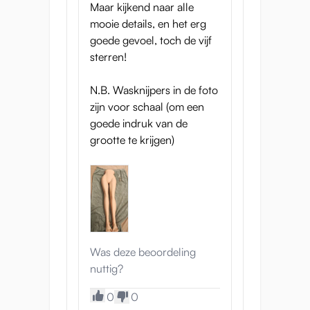
knieën zit of op de voeten als ze staat, want
Maar kijkend naar alle
dit kan haar tere huid mogelijk beschadigen.
mooie details, en het erg
goede gevoel, toch de vijf
sterren!
N.B. Wasknijpers in de foto
zijn voor schaal (om een
goede indruk van de
grootte te krijgen)
Was deze beoordeling
nuttig?
0
0