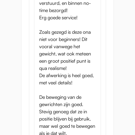
verstuurd, en binnen no-
terwijl je verder de diepte in duikt!
time bezorgd!
Maak je klaar voor de meest luxueuze
Erg goede service!
constructie ooit!
Ontdek je wildste fantasieën met de
Zoals gezegd is deze ona
Nakadashi Life! Dit prachtig gemaakte
niet voor beginners! Dit
seksspeeltje is gebouwd om al je verlangens
vooral vanwege het
te vervullen. Met lichtgewicht metalen
gewicht, wat ook meteen
staven voor superieure kracht en flexibiliteit,
een groot positief punt is
kun je haar in elke denkbare positie
qua realisme!
bewegen - dus laat jezelf vanavond creatief
De afwerking is heel goed,
worden in de slaapkamer!
met veel details!
Of speel met haar voetjes en sla haar benen
om je heen!
De beweging van de
gewrichten zijn goed.
Ontdek Nakadashi Life
Stevig genoeg dat ze in
positie blijven bij gebruik,
maar wel goed te bewegen
als je dat wilt.