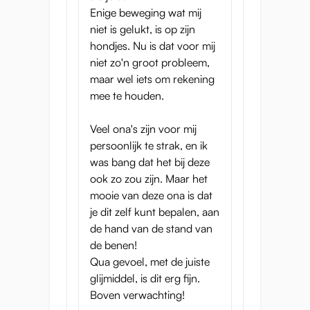
Enige beweging wat mij
niet is gelukt, is op zijn
hondjes. Nu is dat voor mij
niet zo'n groot probleem,
maar wel iets om rekening
mee te houden.
Veel ona's zijn voor mij
persoonlijk te strak, en ik
was bang dat het bij deze
ook zo zou zijn. Maar het
mooie van deze ona is dat
Duik in genot met Seiraku's Nakadashi Life -
je dit zelf kunt bepalen, aan
een ongelooflijk, multi-positioneerbaar
de hand van de stand van
seksspeeltje dat je in vervoering brengt en
de benen!
terug zal komen voor meer. Met
Qua gevoel, met de juiste
verbazingwekkende texturen en tunnels die
glijmiddel, is dit erg fijn.
speciaal zijn gemaakt om de grootste
Boven verwachting!
bevrediging te bieden, wacht de ultieme