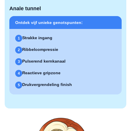
Anale tunnel
Ontdek vijf unieke genotspunten:
Strakke ingang
1
Ribbelcompressie
2
Pulserend kernkanaal
3
Reactieve gripzone
4
Drukvergrendeling finish
5