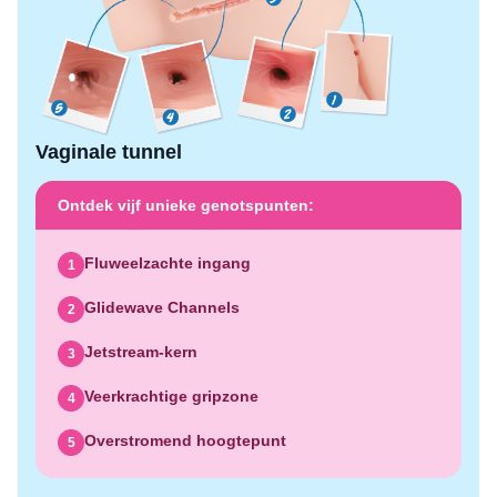
Vaginale tunnel
Ontdek vijf unieke genotspunten:
Fluweelzachte ingang
1
Glidewave Channels
2
Jetstream-kern
3
Veerkrachtige gripzone
4
Overstromend hoogtepunt
5