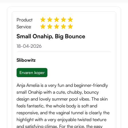
Product
Service
Small Onahip, Big Bounce
18 april 2026
18-04-2026
Slibowitz
Ervaren koper
Anja Amelia is a very fun and beginner-friendly
small Onahip with a cute, chubby, bouncy
design and lovely summer pool vibes. The skin
feels fantastic, the whole body is soft and
responsive, and the vaginal tunnel is clearly the
highlight with a very enjoyable twisted texture
and satisfying climax. For the price, the easy