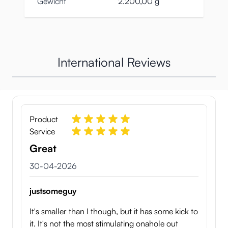
Gewicht
2.200,00 g
International Reviews
Product
Service
Great
30 april 2026
30-04-2026
justsomeguy
It's smaller than I though, but it has some kick to
it. It's not the most stimulating onahole out