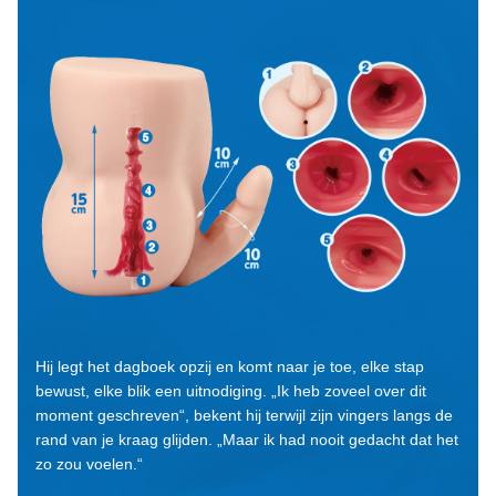
Hij legt het dagboek opzij en komt naar je toe, elke stap
bewust, elke blik een uitnodiging. „Ik heb zoveel over dit
moment geschreven“, bekent hij terwijl zijn vingers langs de
rand van je kraag glijden. „Maar ik had nooit gedacht dat het
zo zou voelen.“