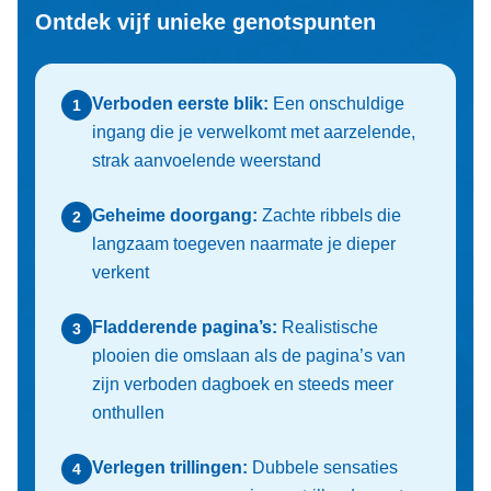
Ontdek vijf unieke genotspunten
Verboden eerste blik:
Een onschuldige
1
ingang die je verwelkomt met aarzelende,
strak aanvoelende weerstand
Geheime doorgang:
Zachte ribbels die
2
langzaam toegeven naarmate je dieper
verkent
Fladderende pagina’s:
Realistische
3
plooien die omslaan als de pagina’s van
zijn verboden dagboek en steeds meer
onthullen
Verlegen trillingen:
Dubbele sensaties
4