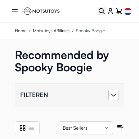
Ga naar de inhoud
Select
Zoek
Cart
Home
/
Motsutoys Affiliates
/
Spooky Boogie
Recommended by
Spooky Boogie
FILTEREN
Foto-tabel
Lijst
Tonen als
Sortee