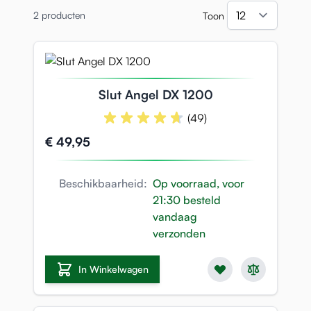
2
producten
Toon
per pa
Slut Angel DX 1200
(49)
€ 49,95
Beschikbaarheid:
Op voorraad, voor
21:30 besteld
vandaag
verzonden
In Winkelwagen