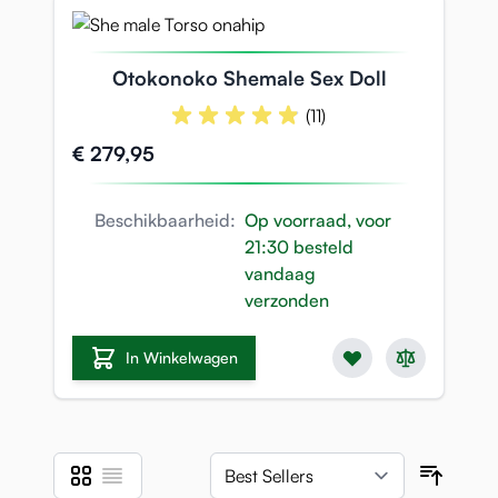
Otokonoko Shemale Sex Doll
(11)
€ 279,95
Beschikbaarheid:
Op voorraad, voor
21:30 besteld
vandaag
verzonden
In Winkelwagen
Foto-tabel
Lijst
Tonen als
Sortee