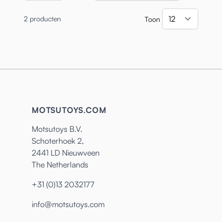
2
producten
Toon
per pa
MOTSUTOYS.COM
Motsutoys B.V.
Schoterhoek 2,
2441 LD Nieuwveen
The Netherlands
+31 (0)13 2032177
info@motsutoys.com